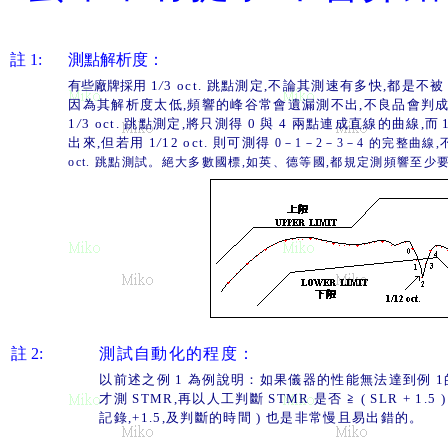
註 1:
測點解析度：
有些廠牌採用
1
/
3 oct.
跳點測定
,
不論其測速有多快
,
都是不被
因為其解析度太低
,
頻響的峰谷常會遺漏測不出
,
不良品會判
1
/
3 oct.
跳點測定
,
將只測得
0
與
4
兩點連成直線的曲線
,
而
出來
,
但若用
1
/
12 oct.
則可測得
0
－
1
－
2
－
3
－
4
的完整曲線
,
oct.
跳點測試。絕大多數國標
,
如英、德等國
,
都規定測頻響至少
註 2:
測試自動化的程度：
以前述之例
1
為例說明：如果儀器的性能無法達到例
1
才測
STMR,
再以人工判斷
STMR
是否 ≧
( SLR + 1.5 
記錄
,+1.5,
及判斷的時間
)
也是非常慢且易出錯的。