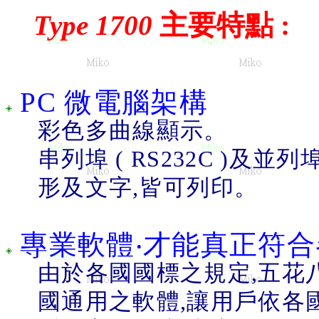
主要特點 :
Type 1700
PC
微電腦架構
彩色多曲線顯示。
串列埠
( RS232C )
及並列
形及文字
,
皆可列印。
專業軟體‧才能真正符合
由於各國國標之規定
,
五花
國通用之軟體
,
讓用戶依各