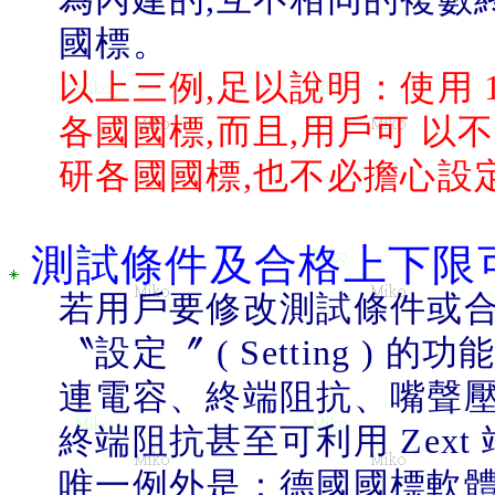
國標。
以上三例
,
足以說明：使用
各國國標
,
而且
,
用戶可 以
研各國國標
,
也不必擔心設
測試條件及合格上下限
若用戶要修改測試條件或
〝設定〞
( Setting )
的功
連電容、終端阻抗、嘴聲
終端阻抗甚至可利用
Zext
唯一例外是：德國國標軟