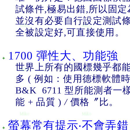
試條件
,
極易出錯
,
所以固定
並沒有必要自行設定測試
全被設定好
,
可直接使用。
1700
彈性大、功能強
世界上所有的國標幾乎都
多
(
例如：使用德標軟體
B&K
6711
型所能測者一
能
+
品質
)
/
價格〞比。
螢幕常有提示‧不會弄錯