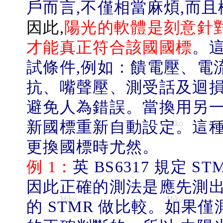
戶而言
,
不僅相當麻煩
,
而且
因此
,
陽光的軟體是刻意針
才能真正符合該國國標
。
試條件
,
例如：饋電壓、電
抗、嘴聲壓、測受話及迴
避免人為錯誤。當換用另
新國標重新自動設定。這
更換國標時尤然。
例
1
：
英
BS6317
規定
ST
因此正確的測法是應先測
的
STMR
做比較。如果僅