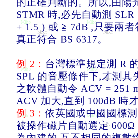
的正確判斷的。所以
,
由陽
STMR
時
,
必先自動測
SLR 
+ 1.5 )
或 ≧
7dB ,
只要兩者
真正符合
BS 6317
。
例
2
：
台灣標準規定測
R
SPL
的音壓條件下
,
才測其
之軟體自動令
ACV = 251 m
ACV
加大
,
直到
100dB
時
例
3
：
依英國或中國國標測
被操作磁片自動選定
600
Ω
為內建的
,
互不相同的複數